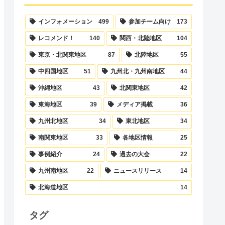
インフォメーション
499
参加チーム向け
173
レコメンド！
140
関西・北陸地区
104
東京・北関東地区
87
北陸地区
55
中四国地区
51
九州北・九州南地区
44
沖縄地区
43
北関東地区
42
東海地区
39
メディア掲載
36
九州北地区
34
東北地区
34
南関東地区
33
各地区情報
25
事例紹介
24
過去の大会
22
九州南地区
22
ニュースリリース
14
北海道地区
14
タグ