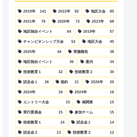
2019年
141
2022年
92
地区大会
85
2021年
76
2020年
72
2023年
68
地区独自イベント
64
2019年
57
チャンピオンシップ大会
52
地区大会
45
2025年
44
実施報告
38
地区独自イベント
36
案内
34
技術教育１
32
技術教育２
30
試走会１
26
規約
21
2026年
20
2024年
18
2024年
16
エントリー大会
15
南関東
15
実行委員会
15
参加チーム
15
技術教育１
14
試走会１
14
試走会２
13
技術教育２
12