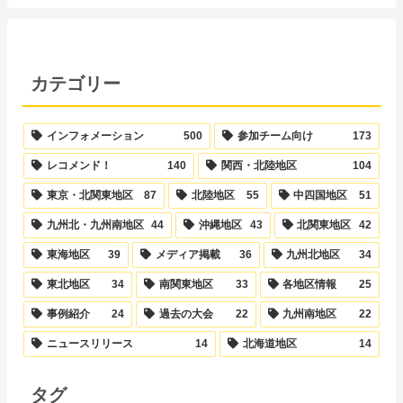
カテゴリー
インフォメーション
500
参加チーム向け
173
レコメンド！
140
関西・北陸地区
104
東京・北関東地区
87
北陸地区
55
中四国地区
51
九州北・九州南地区
44
沖縄地区
43
北関東地区
42
東海地区
39
メディア掲載
36
九州北地区
34
東北地区
34
南関東地区
33
各地区情報
25
事例紹介
24
過去の大会
22
九州南地区
22
ニュースリリース
14
北海道地区
14
タグ