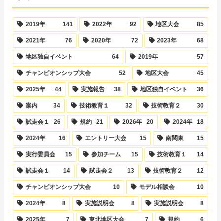
2019年
141
2022年
92
地区大会
85
2021年
76
2020年
72
2023年
68
地区独自イベント
64
2019年
57
チャンピオンシップ大会
52
地区大会
45
2025年
44
実施報告
38
地区独自イベント
36
案内
34
技術教育１
32
技術教育２
30
試走会１
26
規約
21
2026年
20
2024年
18
2024年
16
エントリー大会
15
南関東
15
実行委員会
15
参加チーム
15
技術教育１
14
試走会１
14
試走会２
13
技術教育２
12
チャンピオンシップ大会
10
モデル相談会
10
2024年
8
実施説明会
8
実施説明会
8
2025年
7
東北地区大会
7
規約
6