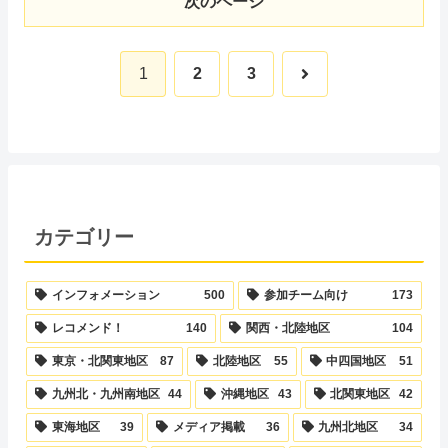
次のページ
次
1
2
3
へ
カテゴリー
インフォメーション
500
参加チーム向け
173
レコメンド！
140
関西・北陸地区
104
東京・北関東地区
87
北陸地区
55
中四国地区
51
九州北・九州南地区
44
沖縄地区
43
北関東地区
42
東海地区
39
メディア掲載
36
九州北地区
34