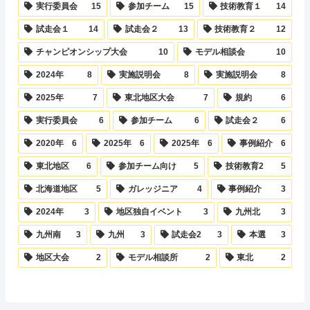
実行委員会
15
参加チーム
15
技術教育１
14
試走会１
14
試走会２
13
技術教育２
12
チャンピオンシップ大会
10
モデル相談会
10
2024年
8
実施説明会
8
実施説明会
8
2025年
7
東北地区大会
7
規約
6
実行委員会
6
参加チーム
6
試走会２
6
2020年
6
2025年
6
2025年
6
事例紹介
6
東北地区
6
参加チーム向け
5
技術教育2
5
北海道地区
5
ガレッジニア
4
事例紹介
3
2024年
3
地区独自イベント
3
九州北
3
九州南
3
九州
3
試走会2
3
本選
3
地区大会
2
モデル相談所
2
東北
2