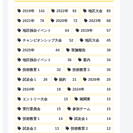
2019年
141
2022年
92
地区大会
85
2021年
76
2020年
72
2023年
68
地区独自イベント
64
2019年
57
チャンピオンシップ大会
52
地区大会
45
2025年
44
実施報告
38
地区独自イベント
36
案内
34
技術教育１
32
技術教育２
30
試走会１
26
規約
21
2026年
20
2024年
18
2024年
16
エントリー大会
15
南関東
15
実行委員会
15
参加チーム
15
技術教育１
14
試走会１
14
試走会２
13
技術教育２
12