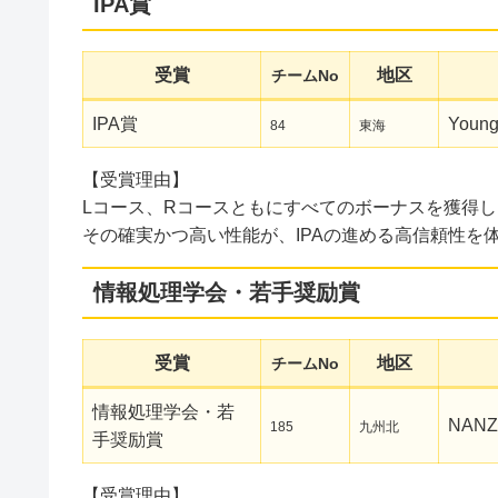
IPA賞
受賞
地区
チームNo
IPA賞
Young
84
東海
【受賞理由】
Lコース、Rコースともにすべてのボーナスを獲得
その確実かつ高い性能が、IPAの進める高信頼性を
情報処理学会・若手奨励賞
受賞
地区
チームNo
情報処理学会・若
NANZ
185
九州北
手奨励賞
【受賞理由】