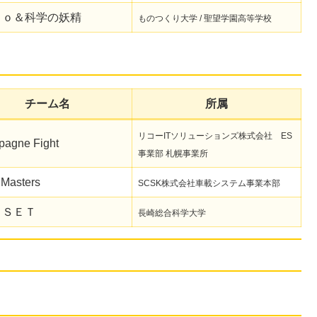
ｎｏ＆科学の妖精
ものつくり大学 / 聖望学園高等学校
チーム名
所属
リコーITソリューションズ株式会社 ES
agne Fight
事業部 札幌事業所
Masters
SCSK株式会社車載システム事業本部
ＡＳＥＴ
長崎総合科学大学