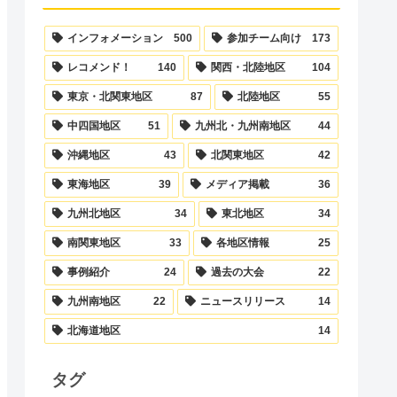
インフォメーション
500
参加チーム向け
173
レコメンド！
140
関西・北陸地区
104
東京・北関東地区
87
北陸地区
55
中四国地区
51
九州北・九州南地区
44
沖縄地区
43
北関東地区
42
東海地区
39
メディア掲載
36
九州北地区
34
東北地区
34
南関東地区
33
各地区情報
25
事例紹介
24
過去の大会
22
九州南地区
22
ニュースリリース
14
北海道地区
14
タグ