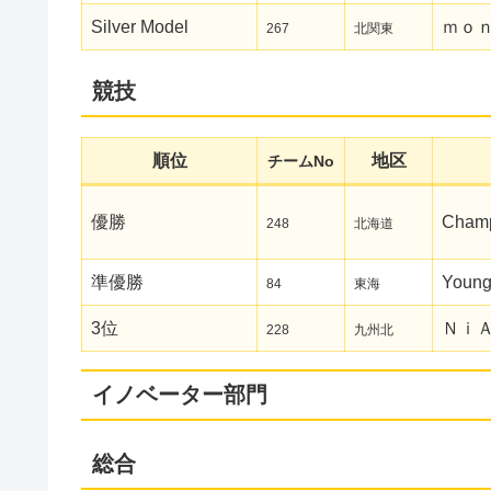
Silver Model
ｍｏ
267
北関東
競技
順位
地区
チームNo
優勝
Champ
248
北海道
準優勝
Young
84
東海
3位
Ｎｉ
228
九州北
イノベーター部門
総合