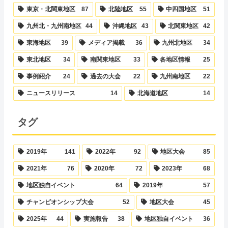
東京・北関東地区
87
北陸地区
55
中四国地区
51
九州北・九州南地区
44
沖縄地区
43
北関東地区
42
東海地区
39
メディア掲載
36
九州北地区
34
東北地区
34
南関東地区
33
各地区情報
25
事例紹介
24
過去の大会
22
九州南地区
22
ニュースリリース
14
北海道地区
14
タグ
2019年
141
2022年
92
地区大会
85
2021年
76
2020年
72
2023年
68
地区独自イベント
64
2019年
57
チャンピオンシップ大会
52
地区大会
45
2025年
44
実施報告
38
地区独自イベント
36