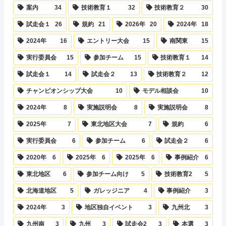
案内
34
技術教育１
32
技術教育２
30
試走会１
26
規約
21
2026年
20
2024年
18
2024年
16
エントリー大会
15
南関東
15
実行委員会
15
参加チーム
15
技術教育１
14
試走会１
14
試走会２
13
技術教育２
12
チャンピオンシップ大会
10
モデル相談会
10
2024年
8
実施説明会
8
実施説明会
8
2025年
7
東北地区大会
7
規約
6
実行委員会
6
参加チーム
6
試走会２
6
2020年
6
2025年
6
2025年
6
事例紹介
6
東北地区
6
参加チーム向け
5
技術教育2
5
北海道地区
5
ガレッジニア
4
事例紹介
3
2024年
3
地区独自イベント
3
九州北
3
九州南
3
九州
3
試走会2
3
本選
3