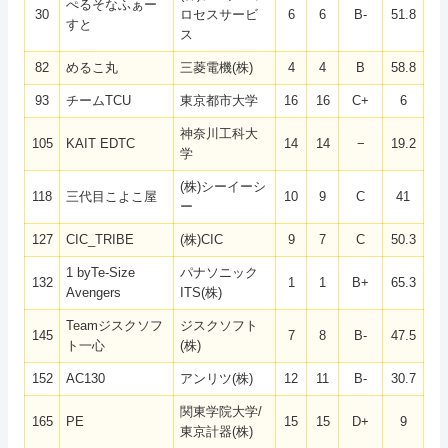
ぺるそなふぁー
30
ロセスサービ
6
6
B-
51.8
すと
ス
82
めるこ丸
三菱電機(株)
4
4
B
58.8
93
チームTCU
東京都市大学
16
16
C+
6
神奈川工科大
105
KAIT EDTC
14
14
−
19.2
学
(株)シーイーシ
118
三代目こよこ屋
10
9
C
41
ー
127
CIC_TRIBE
(株)CIC
9
7
C
50.3
1 byTe-Size
パナソニック
132
1
1
B+
65.3
Avengers
ITS(株)
Teamジスクソフ
ジスクソフト
145
7
8
B-
47.5
ト一心
(株)
152
AC130
アンリツ(株)
12
11
B-
30.7
関東学院大学/
165
PE
15
15
D+
9
東京計器(株)