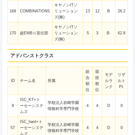
キヤノンITソ
169
COMBINATIONS
リューション
13
12
B
26.2
ズ(株)
キヤノンITソ
170
超EMB☆宣伝部
リューション
5
3
B-
62.8
ズ(株)
アドバンストクラス
総
競
モデ
リザ
合
技
ID
チーム名
所属
ルラ
ルト
順
順
ンク
Pt.
位
位
ISC_KT×ト
学校法人岩崎学園
8
ーセーシステ
4
4
D
0
情報科学専門学校
ムズ
ISC_hant×ト
学校法人岩崎学園
57
ーセーシステ
4
4
D
0
情報科学専門学校
ムズ