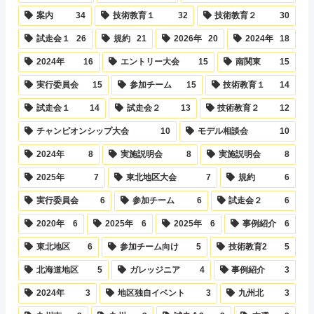
案内
34
技術教育１
32
技術教育２
30
試走会１
26
規約
21
2026年
20
2024年
18
2024年
16
エントリー大会
15
南関東
15
実行委員会
15
参加チーム
15
技術教育１
14
試走会１
14
試走会２
13
技術教育２
12
チャンピオンシップ大会
10
モデル相談会
10
2024年
8
実施説明会
8
実施説明会
8
2025年
7
東北地区大会
7
規約
6
実行委員会
6
参加チーム
6
試走会２
6
2020年
6
2025年
6
2025年
6
事例紹介
6
東北地区
6
参加チーム向け
5
技術教育2
5
北海道地区
5
ガレッジニア
4
事例紹介
3
2024年
3
地区独自イベント
3
九州北
3