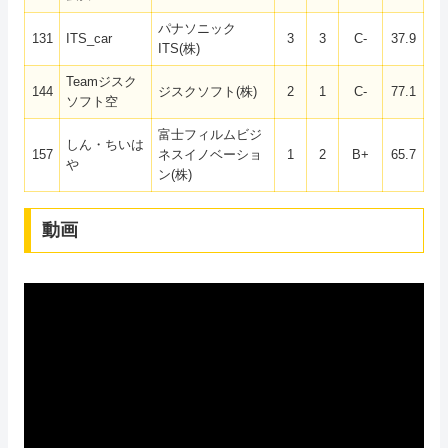
パナソニック
131
ITS_car
3
3
C-
37.9
ITS(株)
Teamジスク
144
ジスクソフト(株)
2
1
C-
77.1
ソフト空
富士フィルムビジ
しん・ちいは
157
ネスイノベーショ
1
2
B+
65.7
や
ン(株)
動画