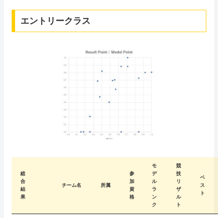
エントリークラス
モ
競
総
参
デ
技
ベ
合
加
ル
リ
チーム名
所属
ス
結
資
ラ
ザ
ト
果
格
ン
ル
ク
ト