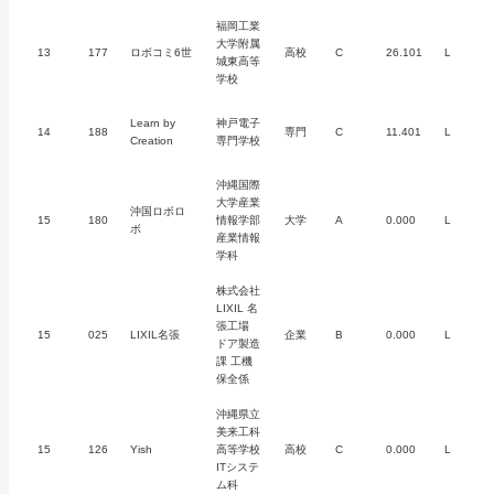
福岡工業
大学附属
13
177
ロボコミ6世
高校
C
26.101
L
城東高等
学校
Learn by
神戸電子
14
188
専門
C
11.401
L
Creation
専門学校
沖縄国際
大学産業
沖国ロボロ
15
180
情報学部
大学
A
0.000
L
ボ
産業情報
学科
株式会社
LIXIL 名
張工場
15
025
LIXIL名張
企業
B
0.000
L
ドア製造
課 工機
保全係
沖縄県立
美来工科
15
126
Yish
高等学校
高校
C
0.000
L
ITシステ
ム科