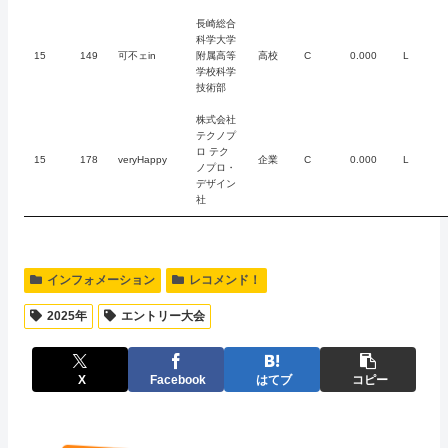
長崎総合
科学大学
15
149
可不ェin
附属高等
高校
C
0.000
L
学校科学
技術部
株式会社
テクノプ
ロ テク
15
178
veryHappy
企業
C
0.000
L
ノプロ・
デザイン
社
インフォメーション
レコメンド！
2025年
エントリー大会
X
Facebook
はてブ
コピー