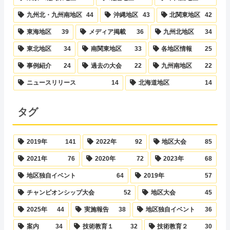
九州北・九州南地区
44
沖縄地区
43
北関東地区
42
東海地区
39
メディア掲載
36
九州北地区
34
東北地区
34
南関東地区
33
各地区情報
25
事例紹介
24
過去の大会
22
九州南地区
22
ニュースリリース
14
北海道地区
14
タグ
2019年
141
2022年
92
地区大会
85
2021年
76
2020年
72
2023年
68
地区独自イベント
64
2019年
57
チャンピオンシップ大会
52
地区大会
45
2025年
44
実施報告
38
地区独自イベント
36
案内
34
技術教育１
32
技術教育２
30