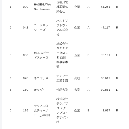
長谷川電
HASEGAWA
1
020
機工業株
企業
A
44.251
R
Soft Racers
式会社
バルトソ
コードマッ
フトウェ
2
042
企業
A
44.117
R
シャーズ
ア株式会
社
株式会社
ＮＴＴデ
MSEスピー
ータＭＳ
3
080
企業
B
55.101
L
ドスター２
Ｅ 西日
本事業本
部
デンソー
4
098
ネコヤナギ
高校
B
48.617
R
工業学園
5
159
オキダイ
沖縄大学
大学
A
39.851
L
株式会社
テクノプ
テクノぷり
ロ テク
6
179
んティーポ
企業
B
48.617
R
ノプロ・
ッド_４杯目
デザイン
社