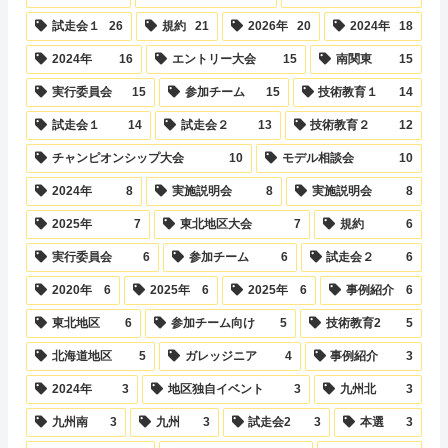
試走会１
26
規約
21
2026年
20
2024年
18
2024年
16
エントリー大会
15
南関東
15
実行委員会
15
参加チーム
15
技術教育１
14
試走会１
14
試走会２
13
技術教育２
12
チャンピオンシップ大会
10
モデル相談会
10
2024年
8
実施説明会
8
実施説明会
8
2025年
7
東北地区大会
7
規約
6
実行委員会
6
参加チーム
6
試走会２
6
2020年
6
2025年
6
2025年
6
事例紹介
6
東北地区
6
参加チーム向け
5
技術教育2
5
北海道地区
5
ガレッジニア
4
事例紹介
3
2024年
3
地区独自イベント
3
九州北
3
九州南
3
九州
3
試走会2
3
本選
3