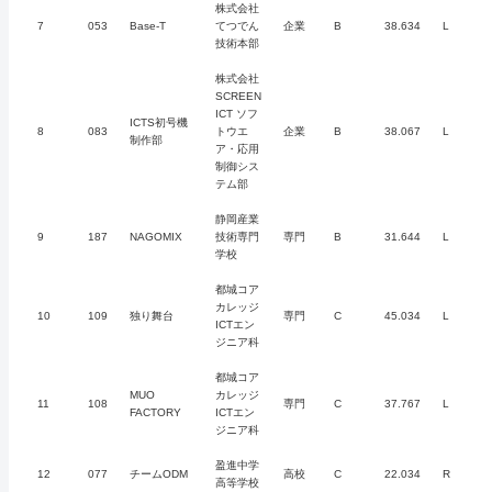
株式会社
7
053
Base-T
てつでん
企業
B
38.634
L
技術本部
株式会社
SCREEN
ICT ソフ
ICTS初号機
8
083
トウエ
企業
B
38.067
L
制作部
ア・応用
制御シス
テム部
静岡産業
9
187
NAGOMIX
技術専門
専門
B
31.644
L
学校
都城コア
カレッジ
10
109
独り舞台
専門
C
45.034
L
ICTエン
ジニア科
都城コア
MUO
カレッジ
11
108
専門
C
37.767
L
FACTORY
ICTエン
ジニア科
盈進中学
12
077
チームODM
高校
C
22.034
R
高等学校