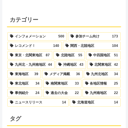
カテゴリー
インフォメーション
500
参加チーム向け
173
レコメンド！
140
関西・北陸地区
104
東京・北関東地区
87
北陸地区
55
中四国地区
51
九州北・九州南地区
44
沖縄地区
43
北関東地区
42
東海地区
39
メディア掲載
36
九州北地区
34
東北地区
34
南関東地区
33
各地区情報
25
事例紹介
24
過去の大会
22
九州南地区
22
ニュースリリース
14
北海道地区
14
タグ