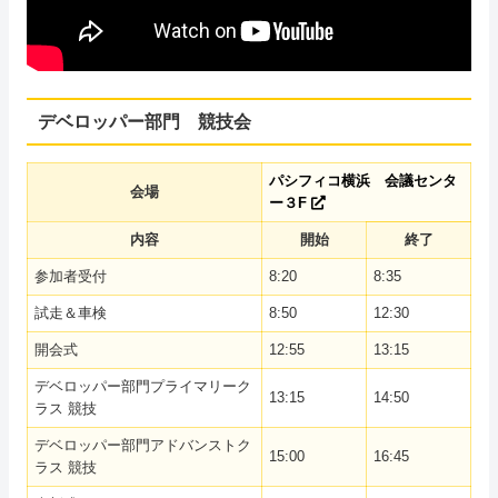
デベロッパー部門 競技会
パシフィコ横浜 会議センタ
会場
ー３F
内容
開始
終了
参加者受付
8:20
8:35
試走＆車検
8:50
12:30
開会式
12:55
13:15
デベロッパー部門プライマリーク
13:15
14:50
ラス 競技
デベロッパー部門アドバンストク
15:00
16:45
ラス 競技