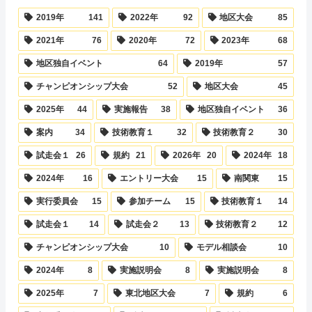
2019年
141
2022年
92
地区大会
85
2021年
76
2020年
72
2023年
68
地区独自イベント
64
2019年
57
チャンピオンシップ大会
52
地区大会
45
2025年
44
実施報告
38
地区独自イベント
36
案内
34
技術教育１
32
技術教育２
30
試走会１
26
規約
21
2026年
20
2024年
18
2024年
16
エントリー大会
15
南関東
15
実行委員会
15
参加チーム
15
技術教育１
14
試走会１
14
試走会２
13
技術教育２
12
チャンピオンシップ大会
10
モデル相談会
10
2024年
8
実施説明会
8
実施説明会
8
2025年
7
東北地区大会
7
規約
6