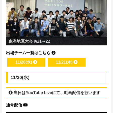
北関東地区大会 9/22
東北地区大会 9/21
東京地区大会 9/22～23
東海地区大会 9/21～22
北海道地区大会 9/22
東京地区大会 9/22～23
東京地区大会 9/22～23
沖縄地区大会 9/15
東京地区大会 9/22～23
中四国地区大会 9/15
九州南地区大会 9/28
南関東地区大会 9/15～16
関西北陸合同地区大会 9/15
九州北地区大会 9/29
出場チーム一覧はこちら
11/20(水)
11/21(木)
11/20(水)
当日はYouTube Liveにて、動画配信を行います
通常配信