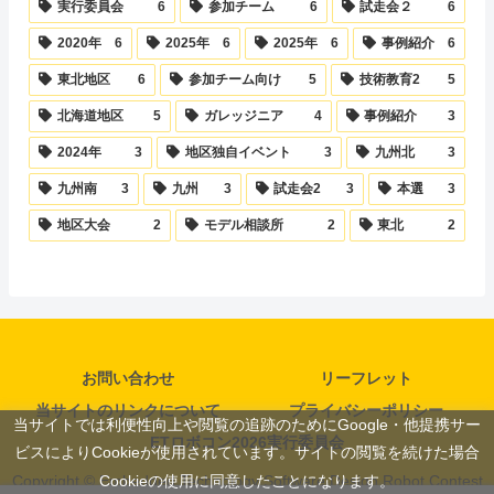
実行委員会
6
参加チーム
6
試走会２
6
2020年
6
2025年
6
2025年
6
事例紹介
6
東北地区
6
参加チーム向け
5
技術教育2
5
北海道地区
5
ガレッジニア
4
事例紹介
3
2024年
3
地区独自イベント
3
九州北
3
九州南
3
九州
3
試走会2
3
本選
3
地区大会
2
モデル相談所
2
東北
2
お問い合わせ
リーフレット
当サイトのリンクについて
プライバシーポリシー
当サイトでは利便性向上や閲覧の追跡のためにGoogle・他提携サー
ETロボコン2026実行委員会
ビスによりCookieが使用されています。サイトの閲覧を続けた場合
Cookieの使用に同意したことになります。
Copyright © Embedded Technology Software Design Robot Contest