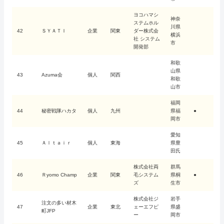
ヨコハマシ
神奈
ステムホル
川県
42
ＳＹＡＴＩ
企業
関東
ダー株式会
横浜
社 システム
市
開発部
和歌
山県
43
Azuma会
個人
関西
和歌
山市
福岡
44
秘密戦隊ハカタ
個人
九州
県福
●
岡市
愛知
45
Ａｌｔａｉｒ
個人
東海
県豊
田氏
株式会社両
群馬
46
Ｒyomo Champ
企業
関東
毛システム
県桐
●
ズ
生市
株式会社ジ
岩手
注文の多い材木
47
企業
東北
ェーエフピ
県盛
町JFP
ー
岡市