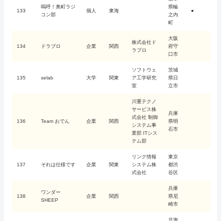
嗚呼！奥町ラジ
県輪
133
個人
東海
●
コン部
之内
町
大阪
株式会社ド
134
ドラプロ
企業
関西
府守
ラプロ
口市
ソフトウェ
茨城
135
selab
大学
関東
ア工学研究
県日
室
立市
川重テクノ
サービス株
兵庫
式会社 制御
136
Team おでん
企業
関西
県明
システム事
石市
業部 ITシス
テム部
リンク情報
東京
137
それは仕様です
企業
関東
システム株
都渋
式会社
谷区
兵庫
ワンダー
138
企業
関西
県尼
SHEEP
崎市
北海