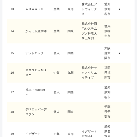
株式会社ア
愛知
13
ＡＤｏｎｉＳ
企業
東海
ドヴィック
県刈
●
ス
谷市
株式会社両
群馬
毛システム
14
からっ風産学隊
企業
関東
県桐
ズ／群馬大
生市
学工学部
大阪
15
デッドロック
個人
関西
府大
●
阪市
株式会社テ
福岡
ＲＯＳＥ－ＭＡ
16
企業
九州
クノクリエ
県福
ＲＹ
イティブ
岡市
愛知
虎車 ～tracker
17
個人
関西
県刈
～
谷市
千葉
デベロッパーデ
18
個人
関東
県千
スタン
葉市
愛知
イグザート
県名
19
イグザート
企業
東海
有限会社
古屋