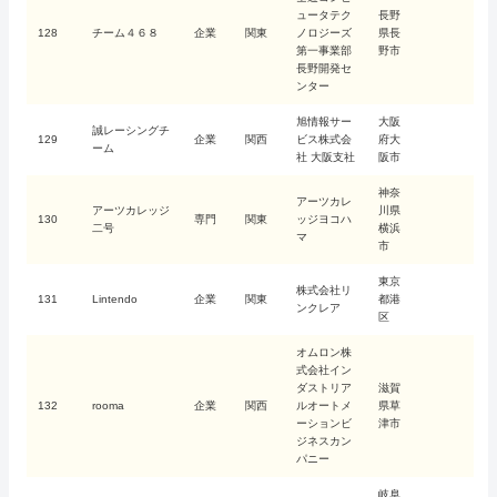
ュータテク
長野
128
チーム４６８
企業
関東
ノロジーズ
県長
第一事業部
野市
長野開発セ
ンター
旭情報サー
大阪
誠レーシングチ
129
企業
関西
ビス株式会
府大
ーム
社 大阪支社
阪市
神奈
アーツカレ
アーツカレッジ
川県
130
専門
関東
ッジヨコハ
二号
横浜
マ
市
東京
株式会社リ
131
Lintendo
企業
関東
都港
ンクレア
区
オムロン株
式会社イン
ダストリア
滋賀
132
rooma
企業
関西
ルオートメ
県草
ーションビ
津市
ジネスカン
パニー
岐阜