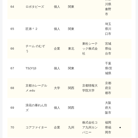
川県
64
ロボタビーズ
個人
関東
秦野
市
埼玉
65
匠弟＾２
個人
関東
県川
口市
東杜シーテ
宮城
チーム のむぞ
66
企業
東北
ック株式会
県仙
う
社
台市
千葉
67
TS(YI)3
個人
関東
県/茨
城県
京都
京都カレーグル
京都情報大
68
大学
関西
府京
メ.edu
学院大学
都市
大阪
浪花の暴れん坊
69
個人
関西
府大
ズ
阪市
株式会社コ
福岡
70
コアファイター
企業
九州
ア九州カン
県福
●
パニー
岡市