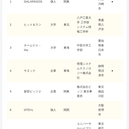
1
GALAPAGOS
個人
関東
●
川崎
市
八戸工業大
青森
学 工学部
2
ヒット＆ラン
大学
東北
県八
システム情
戸市
報工学科
愛知
チームＣＵ－
中部大学工
県春
3
大学
東海
IIIα
学部
日井
市
明電システ
静岡
ムテクノロ
4
サヌック
企業
東海
県沼
●
ジー株式会
津市
社
株式会社ビ
東京
5
新型ビッツ２
企業
関東
ッツ 東京事
都品
業所
川区
大阪
6
GTD+L
個人
関西
府堺
市
ユニバーサ
東京
ルハイブリ
都千