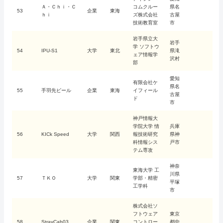
Ａ・Ｃｈｉ・Ｃ
コムクルー
県名
53
企業
東海
ｈｉ
ズ株式会社
古屋
技術教育室
市
岩手県立大
岩手
学 ソフトウ
54
IPU-S1
大学
東北
県滝
ェア情報学
沢村
部
愛知
有限会社ケ
県名
55
手羽先ビール
企業
東海
イフィール
古屋
ド
市
神戸情報大
学院大学 情
兵庫
56
KICk Speed
大学
関西
報技術研究
県神
科情報シス
戸市
テム専攻
神奈
東海大学 工
川県
57
ＴＫＯ
大学
関東
学部・精密
平塚
工学科
市
株式会社ソ
フトウェア
東京
58
StrayCab03
企業
関東
コントロー
都中