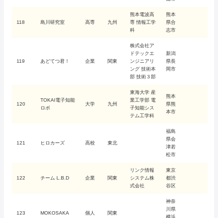
熊本電波高
熊本
118
島川研究室
高専
九州
専 情報工学
県合
科
志市
株式会社ア
ドテックエ
新潟
119
あどてつ君！
企業
関東
ンジニアリ
県長
ング 技術本
岡市
部 技術３部
東海大学 産
熊本
TOKAI電子知能
業工学部 電
120
大学
九州
県熊
ロボ
子知能シス
本市
テム工学科
福島
県会
121
ヒロカーズ
高校
東北
津若
松市
リンク情報
東京
122
チーム L.B.D
企業
関東
システム株
都渋
式会社
谷区
神奈
川県
123
MOKOSAKA
個人
関東
横浜