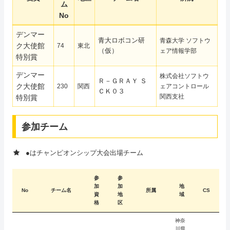
ム
No
デンマー
青大ロボコン研
青森大学 ソフトウ
ク大使館
74
東北
（仮）
ェア情報学部
特別賞
デンマー
株式会社ソフトウ
Ｒ－ＧＲＡＹ Ｓ
ク大使館
230
関西
ェアコントロール
ＣＫ０３
関西支社
特別賞
参加チーム
●はチャンピオンシップ大会出場チーム
参
参
加
加
地
No
チーム名
所属
CS
資
地
域
格
区
神奈
川県