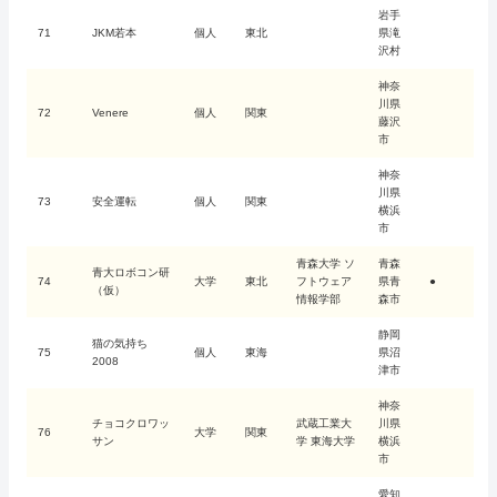
岩手
71
JKM若本
個人
東北
県滝
沢村
神奈
川県
72
Venere
個人
関東
藤沢
市
神奈
川県
73
安全運転
個人
関東
横浜
市
青森大学 ソ
青森
青大ロボコン研
74
大学
東北
フトウェア
県青
●
（仮）
情報学部
森市
静岡
猫の気持ち
75
個人
東海
県沼
2008
津市
神奈
チョコクロワッ
武蔵工業大
川県
76
大学
関東
サン
学 東海大学
横浜
市
愛知