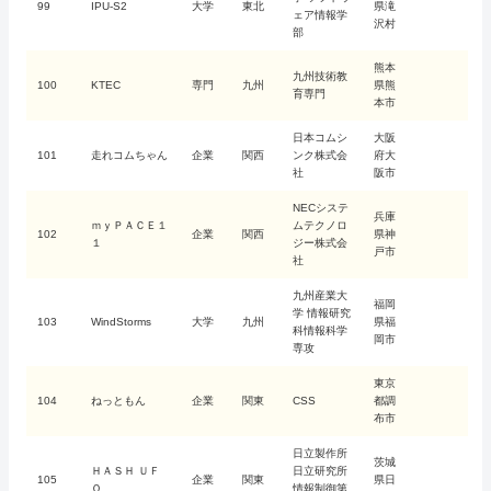
99
IPU-S2
大学
東北
県滝
ェア情報学
沢村
部
熊本
九州技術教
100
KTEC
専門
九州
県熊
育専門
本市
日本コムシ
大阪
101
走れコムちゃん
企業
関西
ンク株式会
府大
社
阪市
NECシステ
兵庫
ｍｙＰＡＣＥ１
ムテクノロ
102
企業
関西
県神
１
ジー株式会
戸市
社
九州産業大
福岡
学 情報研究
103
WindStorms
大学
九州
県福
科情報科学
岡市
専攻
東京
104
ねっともん
企業
関東
CSS
都調
布市
日立製作所
茨城
ＨＡＳＨ ＵＦ
日立研究所
105
企業
関東
県日
Ｏ
情報制御第