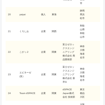
市
静岡
20
yaiyai
個人
東海
県浜
松市
和歌
山県
21
くろしお
企業
関西
和歌
山市
富士ゼロッ
神奈
クスエンジ
川県
22
こがっ２
企業
関東
ニアリング
海老
株式会社 商
名市
品開発部
富士ゼロッ
神奈
クスエンジ
エビネーゼ
川県
23
企業
関東
ニアリング
(笑）
海老
株式会社 新
名市
卒G
dSPACE
東京
24
Team dSPACE
企業
関東
Japan株式
都品
会社 技術部
川区
大阪