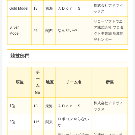
株式会社アドヴィ
ＡＤｏｎｉＳ
Gold Model
13
東海
ックス
リコーソフトウエ
Silver
ア株式会社 プロダ
なんだいや
26
関西
Model
クト事業部 鳥取開
発センター
競技部門
チ
ー
順位
地区
チーム名
所属
ム
No
株式会社アドヴィ
1位
ＡＤｏｎｉＳ
13
東海
ックス
ロボコンやらない
2位
115
関東
か
蕨レーシングチー
沖通信システム株