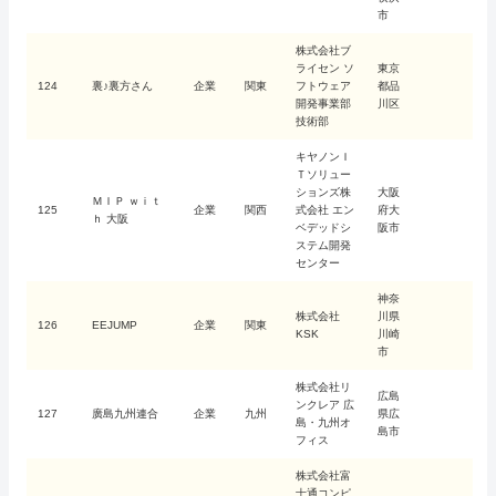
市
株式会社ブ
ライセン ソ
東京
124
裏♪裏方さん
企業
関東
フトウェア
都品
開発事業部
川区
技術部
キヤノンＩ
Ｔソリュー
ションズ株
大阪
ＭＩＰ ｗｉｔ
125
企業
関西
式会社 エン
府大
ｈ 大阪
ベデッドシ
阪市
ステム開発
センター
神奈
株式会社
川県
126
EEJUMP
企業
関東
KSK
川崎
市
株式会社リ
広島
ンクレア 広
127
廣島九州連合
企業
九州
県広
島・九州オ
島市
フィス
株式会社富
士通コンピ