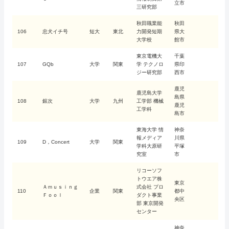
立市
三研究部
秋田職業能
秋田
106
忠犬イチ号
短大
東北
力開発短期
県大
大学校
館市
東京電機大
千葉
107
GQb
大学
関東
学 テクノロ
県印
ジー研究部
西市
鹿児
鹿児島大学
島県
108
銀次
大学
九州
工学部 機械
鹿児
工学科
島市
東海大学 情
神奈
報メディア
川県
109
D，Concert
大学
関東
学科大原研
平塚
究室
市
リコーソフ
トウエア株
東京
Ａｍｕｓｉｎｇ
式会社 プロ
110
企業
関東
都中
Ｆｏｏｌ
ダクト事業
央区
部 東京開発
センター
神奈