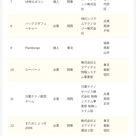
7
UHBロボコン
個人
関東
ッジ株式会
代田
社
区
NECシステ
兵庫
バック２ザフュ
ムテクノロ
8
企業
関西
県神
ーチャー
ジー株式会
戸市
社
福島
9
Flamberge
個人
東北
県郡
山市
株式会社エ
東京
ヌアイデイ
10
スーパーＪ
企業
関東
都新
情報システ
宿区
ム事業部
川重テクノ
サービス株
兵庫
川重テクノ船型
式会社 制御
11
企業
関西
県明
チーム
システム事
石市
業部 制御シ
ステム部
株式会社エ
東京
またおしょっせ
12
企業
関東
ヌアイデイ
都新
2008
通信２部
宿区