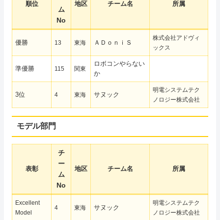
順位
地区
チーム名
所属
ム
No
株式会社アドヴィ
優勝
ＡＤｏｎｉＳ
13
東海
ックス
ロボコンやらない
準優勝
115
関東
か
明電システムテク
3位
サヌック
4
東海
ノロジー株式会社
モデル部門
チ
ー
表彰
地区
チーム名
所属
ム
No
Excellent
明電システムテク
サヌック
4
東海
Model
ノロジー株式会社