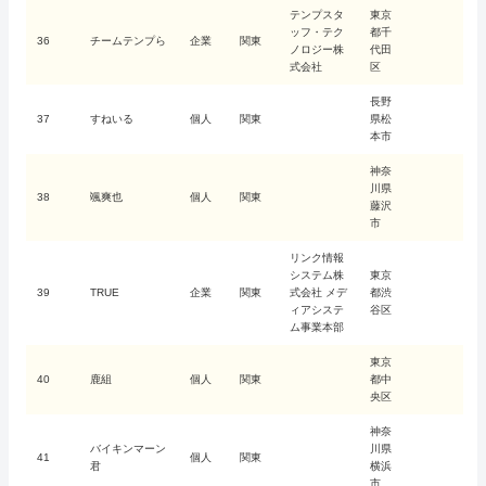
テンプスタ
東京
ッフ・テク
都千
36
チームテンプら
企業
関東
ノロジー株
代田
式会社
区
長野
37
すねいる
個人
関東
県松
本市
神奈
川県
38
颯爽也
個人
関東
藤沢
市
リンク情報
システム株
東京
39
TRUE
企業
関東
式会社 メデ
都渋
ィアシステ
谷区
ム事業本部
東京
40
鹿組
個人
関東
都中
央区
神奈
バイキンマーン
川県
41
個人
関東
君
横浜
市