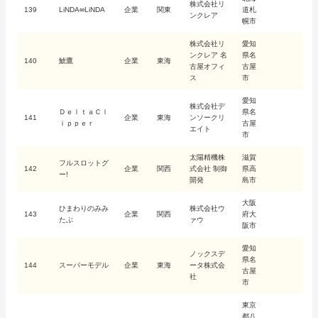
株式会社リ
139
LiNDA∞LiNDA
企業
関東
道札
ンクレア
幌市
株式会社リ
愛知
ンクレア 名
県名
140
鯱鷹
企業
東海
古屋オフィ
古屋
ス
市
愛知
株式会社デ
ＤｅｌｔａＣｌ
県名
141
企業
東海
ンソークリ
ｉｐｐｅｒ
古屋
エイト
市
太陽精機株
滋賀
フルスロットグ
142
企業
関西
式会社 制御
県高
ー!
開発
島市
大阪
ひまわりのみみ
株式会社ウ
143
企業
関西
府大
たぶ
ァウ
阪市
愛知
ノックスデ
県名
144
スーパーモデル
企業
東海
ータ株式会
古屋
社
市
東京
都八