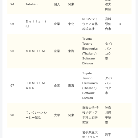
94
Tohshiro
個人
関東
都大
田区
NECソフト
宮城
Ｄｅｌｉｇｈｔ
95
企業
東北
ウェア東北
県仙
●
ful
株式会社
台市
Toyota
Tsusho
タイ/
Electronics
バン
96
ＳＯＭ ＴＵＭ
企業
東海
(Thailand)
コク
Software
市
Division
Toyota
Tsusho
タイ/
ＴＯＭ ＹＵＭ
Electronics
バン
97
企業
東海
ＫＵＮ
(Thailand)
コク
Software
市
Division
東海大学 情
神奈
ていくいっとい
報メディア
川県
98
大学
関東
ーじー残党
学科大原研
平塚
究室
市
岩手県立大
岩手
学 ソフトウ