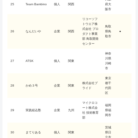
25
Team Bambino
個人
関西
府大
阪市
リコーソフ
トウエア株
鳥取
式会社 プロ
26
なんだいや
企業
関西
県鳥
●
ダクト事業
取市
部 鳥取開発
センター
神奈
川県
27
ATSK
個人
関東
川崎
市
東京
株式会社プ
都千
28
かめ３号
企業
関東
ライド
代田
区
マイクロコ
福岡
ート株式会
29
実践組込塾
企業
九州
県福
社 技術教育
岡市
部
茨城
30
まてりある
個人
関東
県日
立市