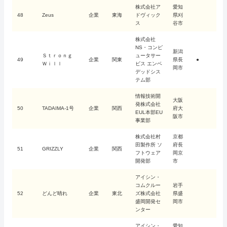
株式会社ア
愛知
48
Zeus
企業
東海
ドヴィック
県刈
ス
谷市
株式会社
NS・コンピ
新潟
Ｓｔｒｏｎｇ
ュータサー
49
企業
関東
県長
●
Ｗｉｌｌ
ビス エンベ
岡市
デッドシス
テム部
情報技術開
大阪
発株式会社
50
TADAIMA-1号
企業
関西
府大
EUL本部EU
阪市
事業部
株式会社村
京都
田製作所 ソ
府長
51
GRIZZLY
企業
関西
フトウェア
岡京
開発部
市
アイシン・
コムクルー
岩手
52
どんど晴れ
企業
東北
ズ株式会社
県盛
盛岡開発セ
岡市
ンター
アイシン・
愛知