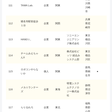
川県
111
TAMA Lab.
企業
関東
川崎
市
兵庫
猪名寺駅前徒歩
112
企業
関西
県尼
１分
崎市
ソニーエン
東京
113
HAMJ☆。
企業
関東
ジニアリン
都品
グ株式会社
川区
株式会社ビ
東京
チームみえちゃ
114
企業
関東
ッツ 組込み
都品
んII
システム部
川区
群馬
ロボコンやらな
115
個人
関東
県桐
●
いか
生市
明電システ
静岡
メカ☆ランナー
ムテクノロ
116
企業
東海
県沼
ズ
ジー株式会
津市
社
福島
117
らりるれろ
企業
東北
県郡
山市