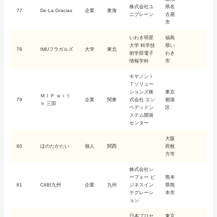
株式会社ユ
県名
77
De La Gracias
企業
東海
ニブレーン
古屋
市
いわき明星
福島
大学 科学技
県い
78
IMUフラガルズ
大学
東北
術学部電子
わき
情報学科
市
キヤノンＩ
Ｔソリュー
ションズ株
東京
ＭＩＰ ｗｉｔ
79
企業
関東
式会社 エン
都港
ｈ 三田
ベデッドシ
区
ステム開発
センター
大阪
80
ほのたかたい
個人
関西
府枚
方市
株式会社シ
ーフォー ビ
熊本
81
C4BI九州
企業
九州
ジネスイン
県熊
テグレーシ
本市
ョン
日本プロセ
東京