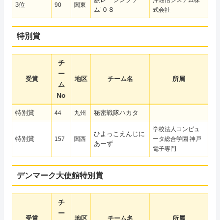
3位
90
関東
ム’０８
式会社
特別賞
チ
ー
受賞
地区
チーム名
所属
ム
No
特別賞
秘密戦隊ハカタ
44
九州
学校法人コンピュ
ひよっこえんじに
特別賞
157
関西
ータ総合学園 神戸
あーず
電子専門
デンマーク大使館特別賞
チ
ー
受賞
地区
チーム名
所属