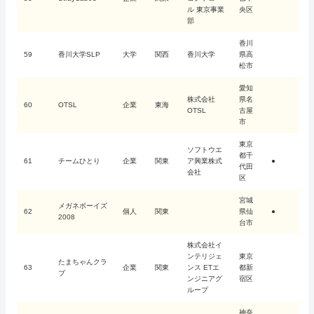
ル 東京事業
央区
部
香川
59
香川大学SLP
大学
関西
香川大学
県高
松市
愛知
株式会社
県名
60
OTSL
企業
東海
OTSL
古屋
市
東京
ソフトウエ
都千
61
チームひとり
企業
関東
ア興業株式
●
代田
会社
区
宮城
メガネボーイズ
62
個人
関東
県仙
●
2008
台市
株式会社イ
ンテリジェ
東京
たまちゃんクラ
63
企業
関東
ンス ETエ
都新
ブ
ンジニアグ
宿区
ループ
神奈