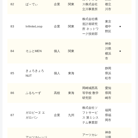
82
ば～でぃ
企業
関東
ス株式会社
都立
立川事業所
川市
株式会社構
東京
造計画研究
83
InfiniteLoop
企業
関東
都中
●
所 ネットワ
野区
ーク技術部
神奈
川県
84
そふとMEN
個人
関東
●
横浜
市
静岡
きょろきょろ
85
個人
東海
県浜
NUT
松市
岡崎城西高
愛知
86
ふるちーず
高校
東海
等学校 数学
県岡
研究部
崎市
株式会社ソ
福岡
ガロピーヌ エ
フトサービ
87
企業
九州
県福
ガロパン
ス 第１シス
岡市
テム事業部
神奈
アーツカレ
アーツカレッジ
川県