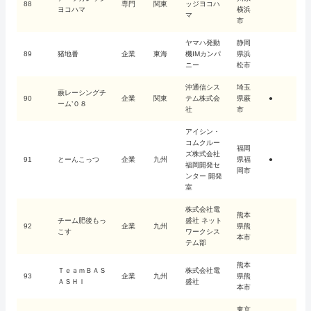
88
専門
関東
ッジヨコハ
ヨコハマ
横浜
マ
市
ヤマハ発動
静岡
89
猪地番
企業
東海
機IMカンパ
県浜
ニー
松市
沖通信シス
埼玉
蕨レーシングチ
90
企業
関東
テム株式会
県蕨
●
ーム’０８
社
市
アイシン・
コムクルー
福岡
ズ株式会社
91
とーんこっつ
企業
九州
県福
●
福岡開発セ
岡市
ンター 開発
室
株式会社電
熊本
チーム肥後もっ
盛社 ネット
92
企業
九州
県熊
こす
ワークシス
本市
テム部
熊本
ＴｅａｍＢＡＳ
株式会社電
93
企業
九州
県熊
ＡＳＨＩ
盛社
本市
東京