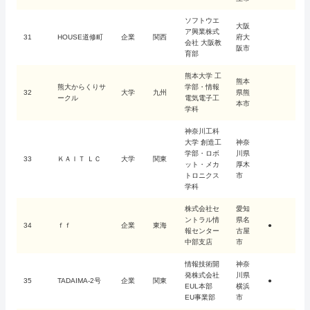
ソフトウエ
大阪
ア興業株式
31
HOUSE道修町
企業
関西
府大
会社 大阪教
阪市
育部
熊本大学 工
熊本
熊大からくりサ
学部・情報
32
大学
九州
県熊
ークル
電気電子工
本市
学科
神奈川工科
大学 創造工
神奈
学部・ロボ
川県
33
ＫＡＩＴ ＬＣ
大学
関東
ット・メカ
厚木
トロニクス
市
学科
株式会社セ
愛知
ントラル情
県名
34
ｆｆ
企業
東海
●
報センター
古屋
中部支店
市
情報技術開
神奈
発株式会社
川県
35
TADAIMA-2号
企業
関東
●
EUL本部
横浜
EU事業部
市