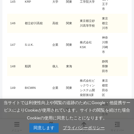
145
KRP
大学
関東
工学院大学
王子
市
東京
東京都立砂
146
都立砂川高校
高校
関東
都立
川高等学校
川市
神奈
株式会社
川県
147
S.U.K.
企業
関東
KSK
川崎
市
静岡
148
順調
個人
東海
県磐
田市
株式会社ビ
東京
ックウィン
都世
149
BICWIN
企業
関東
システム開
田谷
発部第3課
区
当サイトでは利便性向上や閲覧の追跡のためにGoogle・他提携サー
群馬
150
アズライト
個人
関東
県桐
ビスによりCookieが使用されています。サイトの閲覧を続けた場合
生市
Cookieの使用に同意したことになります。
埼玉
同意します
プライバシーポリシー
電子情報シ
県さ
メニュー
ホーム
トップ
サイドバー
151
松浦Lab
大学
関東
ステム学科
いた