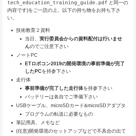
tech_education_training_guide.pdf
と同一の
内容です)をご一読の上、以下の持ち物をお持ち下さ
い。
技術教育２資料
当日、
実行委員会からの資料配付は行いませ
ん
のでご注意下さい
ノートPC
ETロボコン2019の開発環境の事前準備が完了
したPC
を持参下さい
走行体
事前準備が完了した走行体
を持参下さい
バッテリーは各自でご準備下さい
USBケーブル、microSDカード&microSDアダプタ
プログラムの転送に必要なもの
筆記用具、メモなど
(任意)開発環境のセットアップなどで不具合の出て