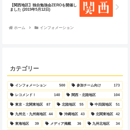
【関西地区】独自勉強会ZEROを開催し
ました (2019年5月12日)
ホーム
インフォメーション
カテゴリー
インフォメーション
500
参加チーム向け
173
レコメンド！
140
関西・北陸地区
104
東京・北関東地区
87
北陸地区
55
中四国地区
51
九州北・九州南地区
44
沖縄地区
43
北関東地区
42
東海地区
39
メディア掲載
36
九州北地区
34