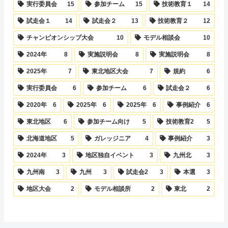
実行委員会
15
参加チーム
15
技術教育１
14
試走会１
14
試走会２
13
技術教育２
12
チャンピオンシップ大会
10
モデル相談会
10
2024年
8
実施説明会
8
実施説明会
8
2025年
7
東北地区大会
7
規約
6
実行委員会
6
参加チーム
6
試走会２
6
2020年
6
2025年
6
2025年
6
事例紹介
6
東北地区
6
参加チーム向け
5
技術教育2
5
北海道地区
5
ガレッジニア
4
事例紹介
3
2024年
3
地区独自イベント
3
九州北
3
九州南
3
九州
3
試走会2
3
本選
3
地区大会
2
モデル相談所
2
東北
2