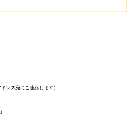
アドレス宛
にご連絡します）
)