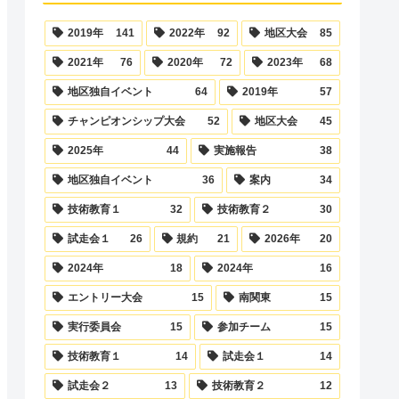
2019年
141
2022年
92
地区大会
85
2021年
76
2020年
72
2023年
68
地区独自イベント
64
2019年
57
チャンピオンシップ大会
52
地区大会
45
2025年
44
実施報告
38
地区独自イベント
36
案内
34
技術教育１
32
技術教育２
30
試走会１
26
規約
21
2026年
20
2024年
18
2024年
16
エントリー大会
15
南関東
15
実行委員会
15
参加チーム
15
技術教育１
14
試走会１
14
試走会２
13
技術教育２
12