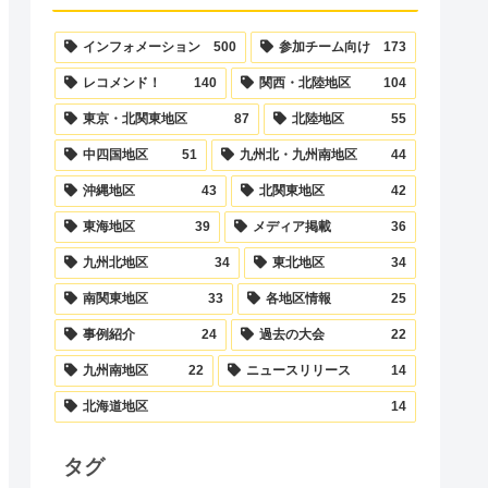
インフォメーション
500
参加チーム向け
173
レコメンド！
140
関西・北陸地区
104
東京・北関東地区
87
北陸地区
55
中四国地区
51
九州北・九州南地区
44
沖縄地区
43
北関東地区
42
東海地区
39
メディア掲載
36
九州北地区
34
東北地区
34
南関東地区
33
各地区情報
25
事例紹介
24
過去の大会
22
九州南地区
22
ニュースリリース
14
北海道地区
14
タグ