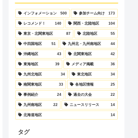
インフォメーション
500
参加チーム向け
173
レコメンド！
140
関西・北陸地区
104
東京・北関東地区
87
北陸地区
55
中四国地区
51
九州北・九州南地区
44
沖縄地区
43
北関東地区
42
東海地区
39
メディア掲載
36
九州北地区
34
東北地区
34
南関東地区
33
各地区情報
25
事例紹介
24
過去の大会
22
九州南地区
22
ニュースリリース
14
北海道地区
14
タグ