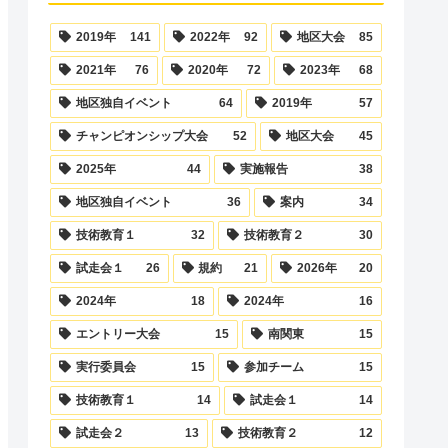
2019年
141
2022年
92
地区大会
85
2021年
76
2020年
72
2023年
68
地区独自イベント
64
2019年
57
チャンピオンシップ大会
52
地区大会
45
2025年
44
実施報告
38
地区独自イベント
36
案内
34
技術教育１
32
技術教育２
30
試走会１
26
規約
21
2026年
20
2024年
18
2024年
16
エントリー大会
15
南関東
15
実行委員会
15
参加チーム
15
技術教育１
14
試走会１
14
試走会２
13
技術教育２
12