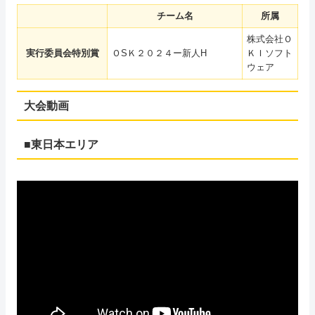
チーム名
所属
株式会社Ｏ
実行委員会特別賞
ＯSＫ２０２４ー新人H
ＫＩソフト
ウェア
大会動画
■東日本エリア