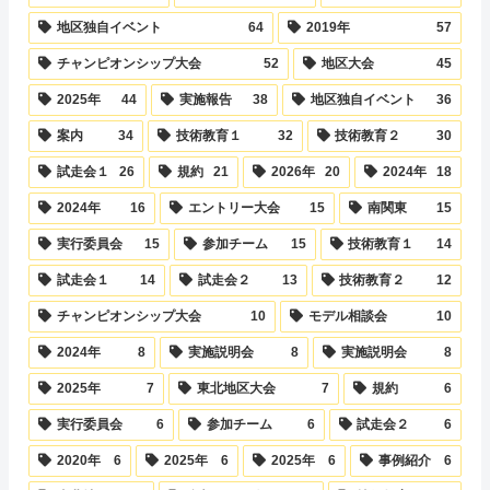
地区独自イベント
64
2019年
57
チャンピオンシップ大会
52
地区大会
45
2025年
44
実施報告
38
地区独自イベント
36
案内
34
技術教育１
32
技術教育２
30
試走会１
26
規約
21
2026年
20
2024年
18
2024年
16
エントリー大会
15
南関東
15
実行委員会
15
参加チーム
15
技術教育１
14
試走会１
14
試走会２
13
技術教育２
12
チャンピオンシップ大会
10
モデル相談会
10
2024年
8
実施説明会
8
実施説明会
8
2025年
7
東北地区大会
7
規約
6
実行委員会
6
参加チーム
6
試走会２
6
2020年
6
2025年
6
2025年
6
事例紹介
6