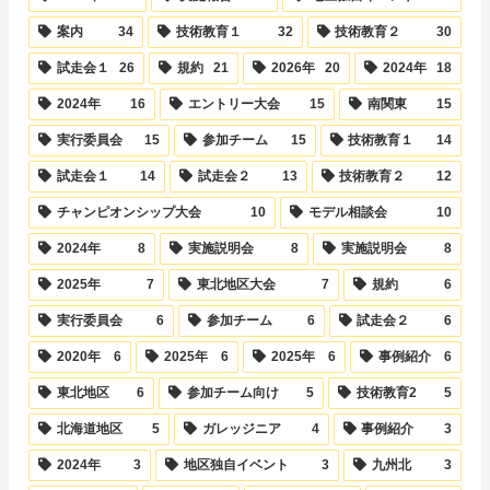
案内
34
技術教育１
32
技術教育２
30
試走会１
26
規約
21
2026年
20
2024年
18
2024年
16
エントリー大会
15
南関東
15
実行委員会
15
参加チーム
15
技術教育１
14
試走会１
14
試走会２
13
技術教育２
12
チャンピオンシップ大会
10
モデル相談会
10
2024年
8
実施説明会
8
実施説明会
8
2025年
7
東北地区大会
7
規約
6
実行委員会
6
参加チーム
6
試走会２
6
2020年
6
2025年
6
2025年
6
事例紹介
6
東北地区
6
参加チーム向け
5
技術教育2
5
北海道地区
5
ガレッジニア
4
事例紹介
3
2024年
3
地区独自イベント
3
九州北
3