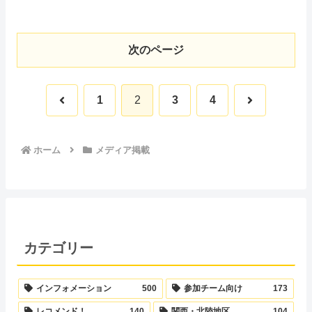
次のページ
前
次
1
2
3
4
へ
へ
ホーム
メディア掲載
カテゴリー
インフォメーション
500
参加チーム向け
173
レコメンド！
140
関西・北陸地区
104