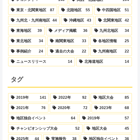
東京・北関東地区
87
北陸地区
55
中四国地区
51
九州北・九州南地区
44
沖縄地区
43
北関東地区
42
東海地区
39
メディア掲載
36
九州北地区
34
東北地区
34
南関東地区
33
各地区情報
25
事例紹介
24
過去の大会
22
九州南地区
22
ニュースリリース
14
北海道地区
14
タグ
2019年
141
2022年
92
地区大会
85
2021年
76
2020年
72
2023年
68
地区独自イベント
64
2019年
57
チャンピオンシップ大会
52
地区大会
45
2025年
44
実施報告
38
地区独自イベント
36