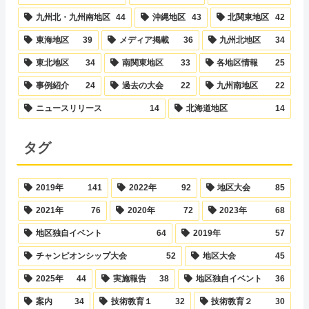
九州北・九州南地区
44
沖縄地区
43
北関東地区
42
東海地区
39
メディア掲載
36
九州北地区
34
東北地区
34
南関東地区
33
各地区情報
25
事例紹介
24
過去の大会
22
九州南地区
22
ニュースリリース
14
北海道地区
14
タグ
2019年
141
2022年
92
地区大会
85
2021年
76
2020年
72
2023年
68
地区独自イベント
64
2019年
57
チャンピオンシップ大会
52
地区大会
45
2025年
44
実施報告
38
地区独自イベント
36
案内
34
技術教育１
32
技術教育２
30