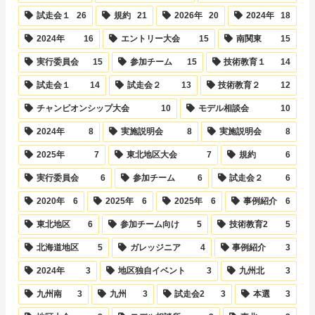
試走会１
26
規約
21
2026年
20
2024年
18
2024年
16
エントリー大会
15
南関東
15
実行委員会
15
参加チーム
15
技術教育１
14
試走会１
14
試走会２
13
技術教育２
12
チャンピオンシップ大会
10
モデル相談会
10
2024年
8
実施説明会
8
実施説明会
8
2025年
7
東北地区大会
7
規約
6
実行委員会
6
参加チーム
6
試走会２
6
2020年
6
2025年
6
2025年
6
事例紹介
6
東北地区
6
参加チーム向け
5
技術教育2
5
北海道地区
5
ガレッジニア
4
事例紹介
3
2024年
3
地区独自イベント
3
九州北
3
九州南
3
九州
3
試走会2
3
本選
3