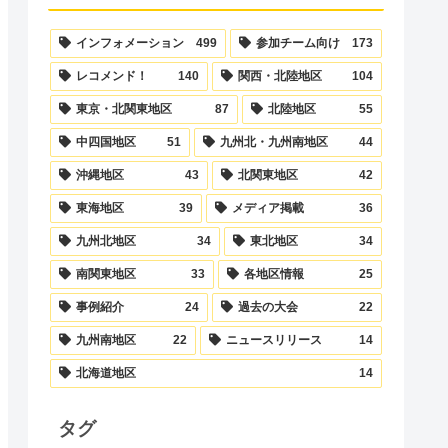
インフォメーション
499
参加チーム向け
173
レコメンド！
140
関西・北陸地区
104
東京・北関東地区
87
北陸地区
55
中四国地区
51
九州北・九州南地区
44
沖縄地区
43
北関東地区
42
東海地区
39
メディア掲載
36
九州北地区
34
東北地区
34
南関東地区
33
各地区情報
25
事例紹介
24
過去の大会
22
九州南地区
22
ニュースリリース
14
北海道地区
14
タグ