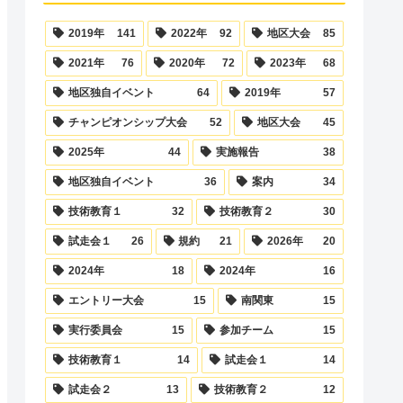
2019年
141
2022年
92
地区大会
85
2021年
76
2020年
72
2023年
68
地区独自イベント
64
2019年
57
チャンピオンシップ大会
52
地区大会
45
2025年
44
実施報告
38
地区独自イベント
36
案内
34
技術教育１
32
技術教育２
30
試走会１
26
規約
21
2026年
20
2024年
18
2024年
16
エントリー大会
15
南関東
15
実行委員会
15
参加チーム
15
技術教育１
14
試走会１
14
試走会２
13
技術教育２
12